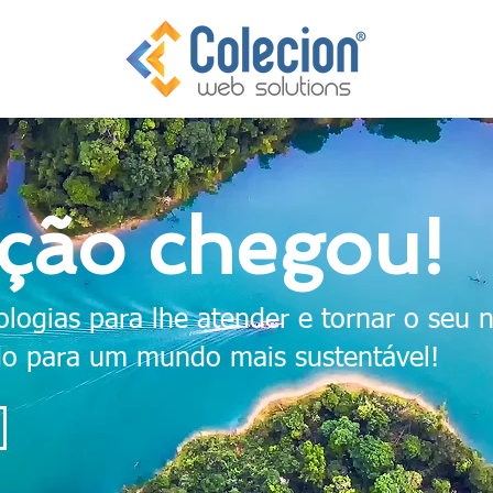
ução chegou!
logias para lhe atender e tornar o seu 
ndo para um mundo mais sustentável!