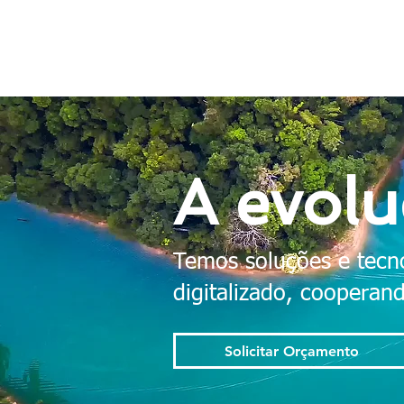
A evol
Temos soluções e tecno
digitalizado, coopera
Solicitar Orçamento