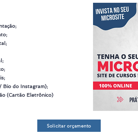
ntação;
to;
al;
l;
co;
s;
/ Bio do Instagram);
ão (Cartão Eletrônico)
Solicitar orçamento