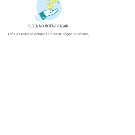
CLICA NO BOTÃO PAGAR
Após ver todos os detalhes em nossa página de vendas,
basta clicar no botão "Pagar".
Na página de pagamento, você vai pagar via PIX, através
do QR-Code ou Copiar/Colar.
AGENDAMENTO/SOLICITAR ENVIO
Após o pagamento, você deve clicar no botão
"AGENDAR
INSTALAÇÃO"
ou "SOLICITAR ENVIO".
Você será direcionado para o WhatsApp do nosso
suporte, basta preencher seu nome e sobrenome e e-
mail caso tenha o campo.