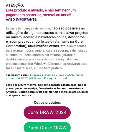
ATENÇÃO:
Este produto é ativado, e não tem nenhum
pagamento posterior, mensal ou anual!
AVISO IMPORTANTE:
não são possíveis as
Essas são licenças de volume,
utilizações de alguns recursos como salvar projetos
na nuvem, acesso a bibliotecas online, descontos
em compras (quando feitas diretamente na
Corel
Corporation), atualizações extras, etc.
São medidas
para manter nossa segurança e a segurança de nossos
clientes. O licenciamento por volume garante o
desbloqueio do programa de forma original e não
precisa desabilitar Windows Defender ou Antivírus para
fazer a instalação, é tudo bem prático!
Versão com Serial:
Licença de volume a última de 2023, versão
número 24.5
.0.731 | 64 Bits em Português - Brasil
Caso
por algum motivo, não consiga fazer a ins
talação, não se
preocupe, nossa equipe, fará a instalação remotamente via
AnyDesk. Solicite sem custos adicionais dentro de até 02 (dois)
dias após a compra.
Outros produtos:
CorelDRAW 2024
Pack CorelDRAW