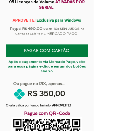
05 Licenças de Volume
ATIVADAS POR
SERIAL
APROVEITE!
Exclusiva para Windows
Paypal R$ 490,00 ou
em
10
x
SEM JUROS
no
via MERCADO PAGO
.
Cartão de Crédito
PAGAR COM CARTÃO
Após o pagamento via Mercado Pago, volte
para essa página e clique em um dos botões
abaixo
.
Ou pague no PIX, apenas...
R$ 350,00
Oferta válida por tempo limitado.
APROVEITE!
Pague com QR-Code