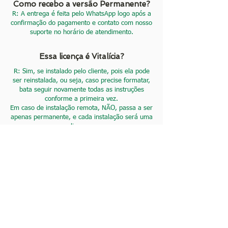
Como recebo a versão Permanente?
R: A entrega é feita pelo WhatsApp logo após a
confirmação do pagamento e contato com nosso
suporte no horário de atendimento.
Essa licença é Vitalícia?
R: Sim, se instalado pelo cliente, pois ela pode
ser reinstalada, ou seja, caso precise formatar,
bata seguir novamente todas as instruções
conforme a primeira vez.
Em caso de instalação remota, NÃO, passa a ser
apenas permanente, e cada instalação será uma
licença.
Qual o sistema operacional compatível?
R: Esse produto é destinado para
Windows 10 (versão 22H2) e 11.
Posso instalar o Corel em mais de um
computador?
Licença de volume é válida para um
R.
computador, caso queira para mais de um,
deve contratar com nosso suporte para que