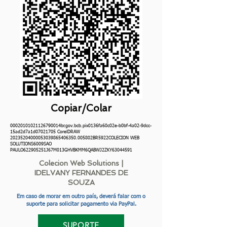
Copiar/Colar
00020101021126790014br.gov.bcb.pix0136fa60c02e-b0bf-4a02-9dcc-
15ad2d7a1d07021705 CorelDRAW
20235204000053039865406350.005802BR5922COLECION WEB
SOLUTIONS6009SAO
PAULO622905251J67M013GHVBKMM6QABWJ2ZKY63044591
Colecion Web Solutions |
IDELVANY FERNANDES DE
SOUZA
Em caso de morar em outro país, deverá falar com o
suporte para solicitar pagamento via PayPal.
SUPORTE